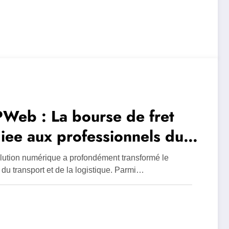
Web : La bourse de fret
iee aux professionnels du
nsport qui revolutionne la
lution numérique a profondément transformé le
istique moderne
 du transport et de la logistique. Parmi…