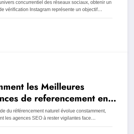
ifié avec badge – Les
univers concurrentiel des réseaux sociaux, obtenir un
eurs courantes à éviter lors
e vérification Instagram représente un objectif…
a vérification
ment les Meilleures
nces de referencement en
mandie suivent l’evolution
de du référencement naturel évolue constamment,
 algorithmes Google
nt les agences SEO à rester vigilantes face…