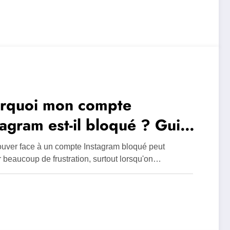
rquoi mon compte
tagram est-il bloqué ? Guide
les restrictions liées aux
ouver face à un compte Instagram bloqué peut
cours
 beaucoup de frustration, surtout lorsqu'on…