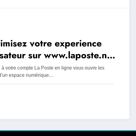
imisez votre experience
lisateur sur www.laposte.net
 compte en ligne La Poste
 à votre compte La Poste en ligne vous ouvre les
ce aux parametres
 d'un espace numérique…
sonnalisables