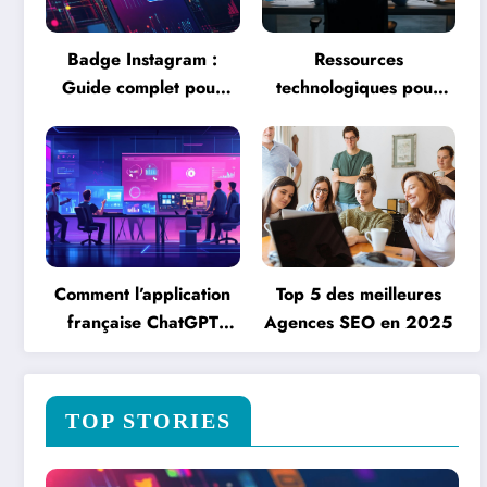
Badge Instagram :
Ressources
Guide complet pour
technologiques pour
avoir un compte vérifié
réussir comme
avec badge – Les
Webmaster :
erreurs courantes à
formation, salaire et
éviter lors de la
journée type expliqués
vérification
Comment l’application
Top 5 des meilleures
française ChatGPT
Agences SEO en 2025
transforme la création
de contenu en
entreprise
TOP STORIES