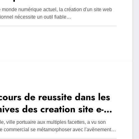
mla pour creer un site web
 monde numérique actuel, la création d'un site web
fessionnel sans accrocs
ionnel nécessite un outil fiable…
cours de reussite dans les
hives des creation site e-
merce Marseille : la parole
le, ville portuaire aux multiples facettes, a vu son
 commercants
e commercial se métamorphoser avec l'avènement…