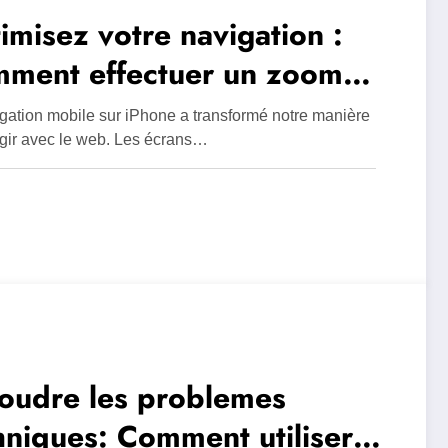
imisez votre navigation :
ment effectuer un zoom
iere sur les navigateurs Web
gation mobile sur iPhone a transformé notre manière
ari iPhone en quelques
agir avec le web. Les écrans…
tes
oudre les problemes
hniques: Comment utiliser