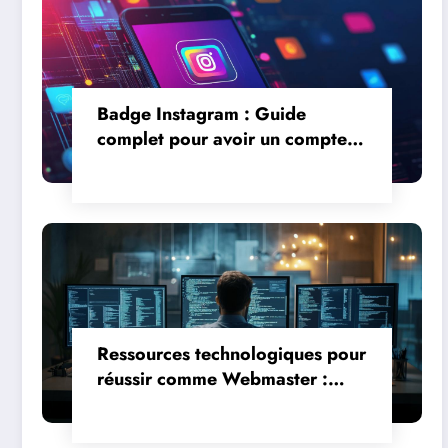
Badge Instagram : Guide
complet pour avoir un compte
vérifié avec badge – Les erreurs
courantes à éviter lors de la
vérification
Ressources technologiques pour
réussir comme Webmaster :
formation, salaire et journée
type expliqués