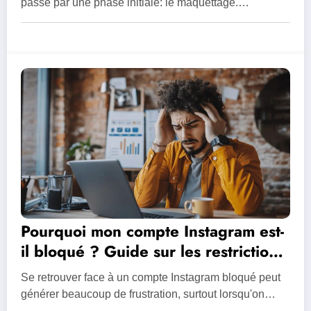
design web en equipe
passe par une phase initiale: le maquettage.…
Pourquoi mon compte Instagram est-
il bloqué ? Guide sur les restrictions
liées aux concours
Se retrouver face à un compte Instagram bloqué peut
générer beaucoup de frustration, surtout lorsqu'on…