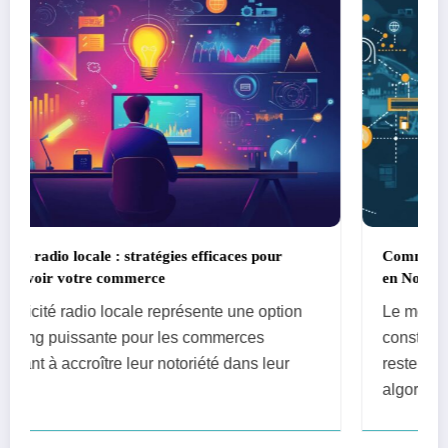
s pour
Comment les Meilleures agences de referencem
en Normandie suivent l’evolution des algorithm
Google
e option
Le monde du référencement naturel évolue
es
constamment, obligeant les agences SEO à
s leur
rester vigilantes face aux changements
algorithmiques de Google.…