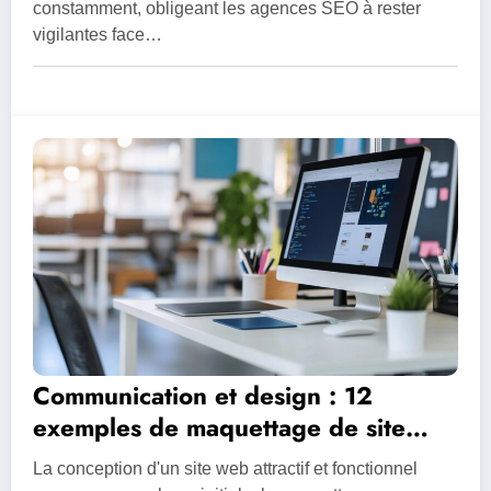
Google
constamment, obligeant les agences SEO à rester
vigilantes face…
Communication et design : 12
exemples de maquettage de site
web et 5 astuces pour reussir votre
La conception d'un site web attractif et fonctionnel