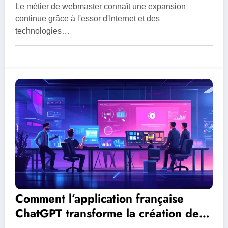
formation, salaire et journée type
Le métier de webmaster connaît une expansion
expliqués
continue grâce à l'essor d'Internet et des
technologies…
Comment l’application française
ChatGPT transforme la création de