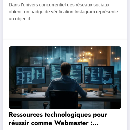
badge – Les erreurs courantes à
Dans l'univers concurrentiel des réseaux sociaux,
éviter lors de la vérification
obtenir un badge de vérification Instagram représente
un objectif…
Ressources technologiques pour
réussir comme Webmaster :