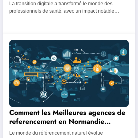
pour clinique dentaire a 35€/mois
La transition digitale a transformé le monde des
seduit les praticiens
professionnels de santé, avec un impact notable…
Comment les Meilleures agences de
referencement en Normandie
suivent l’evolution des algorithmes
Le monde du référencement naturel évolue