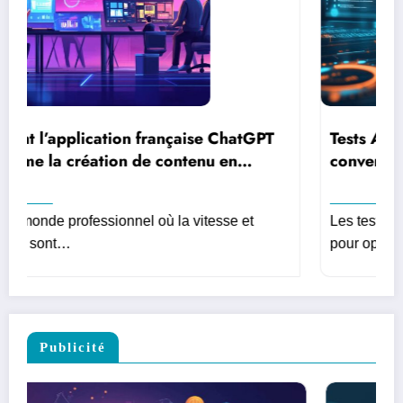
ChatGPT
Tests A/B avancés : Optimisez vos
 en
conversions avec Google Analytics, le
guide ultime pour les entreprises en lig
se et
Les tests A/B constituent une approche métho
pour optimiser les…
Publicité