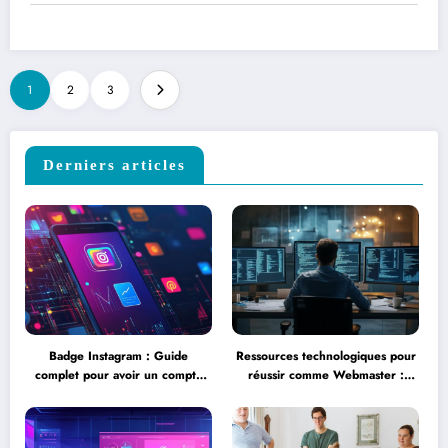
1
2
3
Derniers articles
Badge Instagram : Guide
Ressources technologiques pour
complet pour avoir un compte
réussir comme Webmaster :
vérifié avec badge – Les erreurs
formation, salaire et journée
courantes à éviter lors de la
type expliqués
vérification