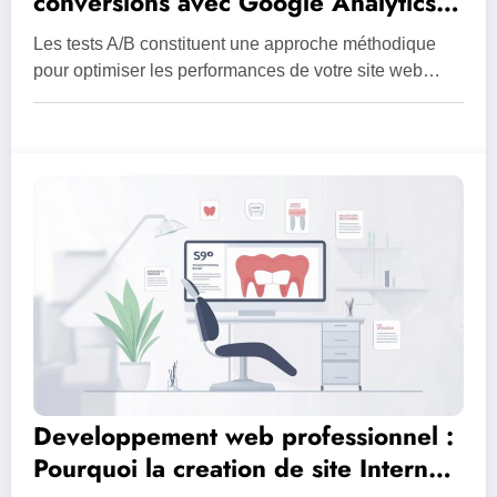
conversions avec Google Analytics,
le guide ultime pour les entreprises
Les tests A/B constituent une approche méthodique
en ligne
pour optimiser les performances de votre site web…
Developpement web professionnel :
Pourquoi la creation de site Internet