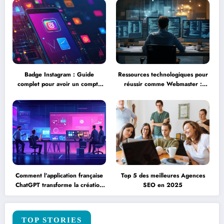
Badge Instagram : Guide
Ressources technologiques pour
complet pour avoir un compte
réussir comme Webmaster :
vérifié avec badge – Les erreurs
formation, salaire et journée
courantes à éviter lors de la
type expliqués
vérification
Comment l’application française
Top 5 des meilleures Agences
ChatGPT transforme la création
SEO en 2025
de contenu en entreprise
TOP STORIES